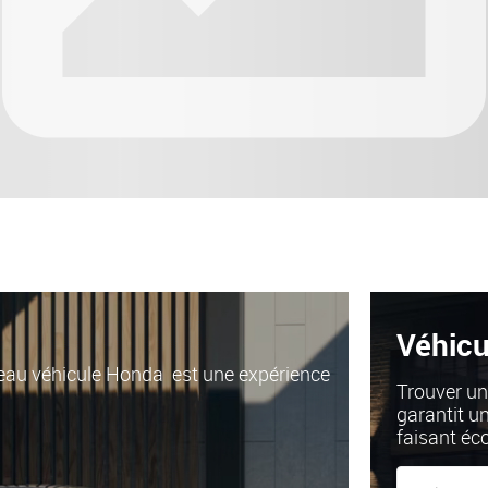
Véhicu
uveau véhicule Honda
est une expérience
Trouver un
garantit u
faisant éc