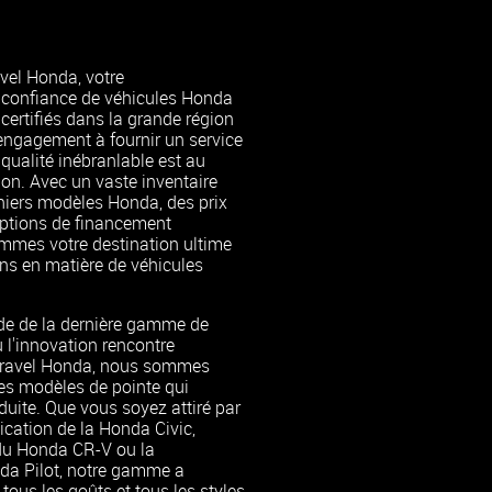
vel Honda, votre
 confiance de véhicules Honda
certifiés dans la grande région
engagement à fournir un service
qualité inébranlable est au
on. Avec un vaste inventaire
niers modèles Honda, des prix
options de financement
mmes votre destination ultime
ns en matière de véhicules
de de la dernière gamme de
 l'innovation rencontre
 Gravel Honda, nous sommes
ces modèles de pointe qui
duite. Que vous soyez attiré par
tication de la Honda Civic,
 du Honda CR-V ou la
da Pilot, notre gamme a
tous les goûts et tous les styles