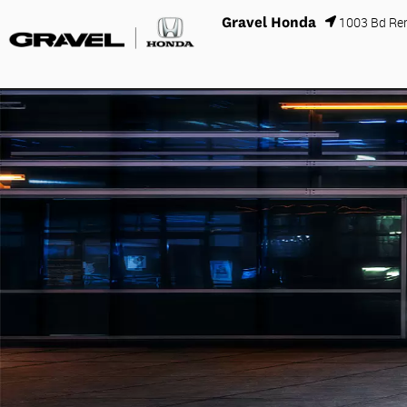
Gravel Honda
1003 Bd Re
MODÈLES
O