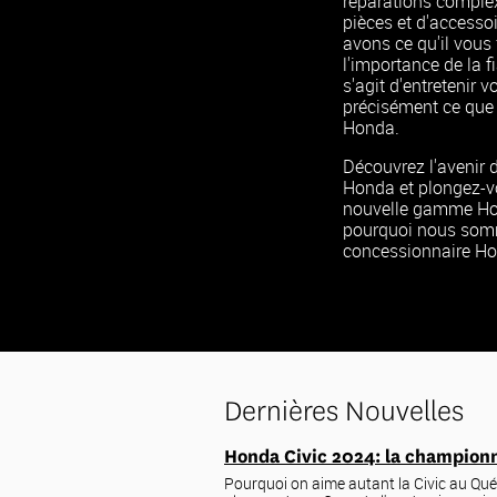
réparations complex
pièces et d'accesso
avons ce qu'il vou
l'importance de la fia
s'agit d'entretenir vo
précisément ce que 
Honda.
Découvrez l'avenir 
Honda et plongez-vo
nouvelle gamme Ho
pourquoi nous som
concessionnaire Ho
Dernières Nouvelles
Honda Civic 2024: la championn
Pourquoi on aime autant la Civic au Québ