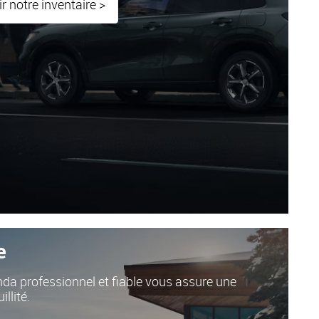
r notre inventaire >
e
da professionnel et fiable vous assure une
llité.