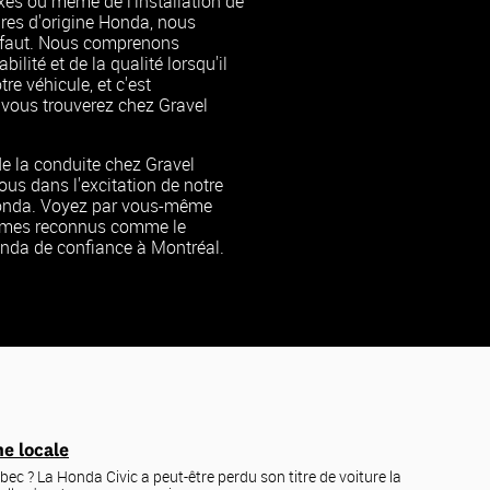
es ou même de l'installation de
ires d'origine Honda, nous
s faut. Nous comprenons
bilité et de la qualité lorsqu'il
tre véhicule, et c'est
vous trouverez chez Gravel
de la conduite chez Gravel
us dans l'excitation de notre
nda. Voyez par vous-même
mes reconnus comme le
nda de confiance à Montréal.
e locale
ec ? La Honda Civic a peut-être perdu son titre de voiture la