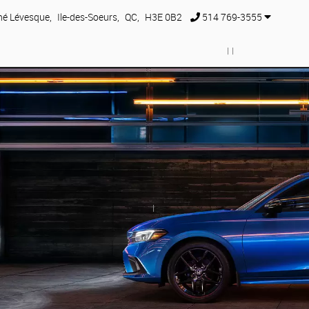
né Lévesque
,
Ile-des-Soeurs
,
QC
,
H3E 0B2
514 769-3555
CCASION
PROMOTIONS
FINANCEMENT